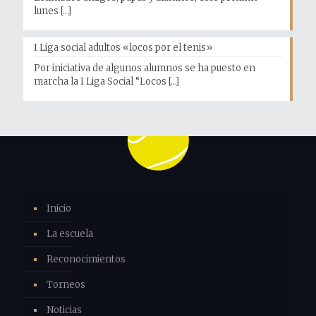
lunes
[…]
I Liga social adultos «locos por el tenis»
Por iniciativa de algunos alumnos se ha puesto en
marcha la I Liga Social “Locos
[…]
Inicio
La escuela
Reconocimientos
Torneos
Noticias